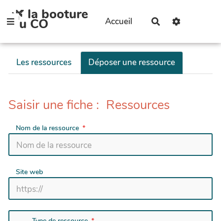
🌿 la booture
Aller au contenu principal
du CO
Accueil
Rechercher
Les ressources
Déposer une ressource
Saisir une fiche : Ressources
Nom de la ressource
Site web
Type de ressource