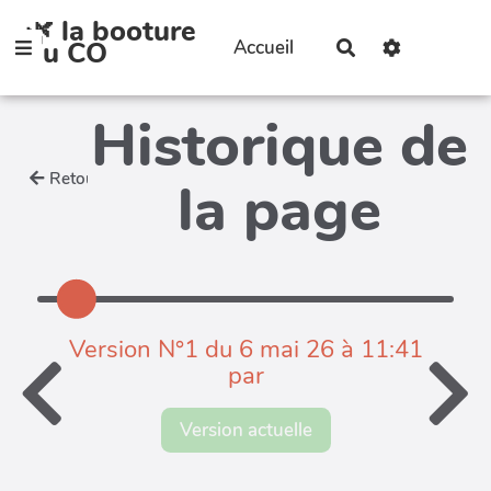
🌿 la booture
Aller au contenu principal
du CO
Accueil
Rechercher
Historique de
Retour
la page
Version N°1 du 6 mai 26 à 11:41
par
Version actuelle