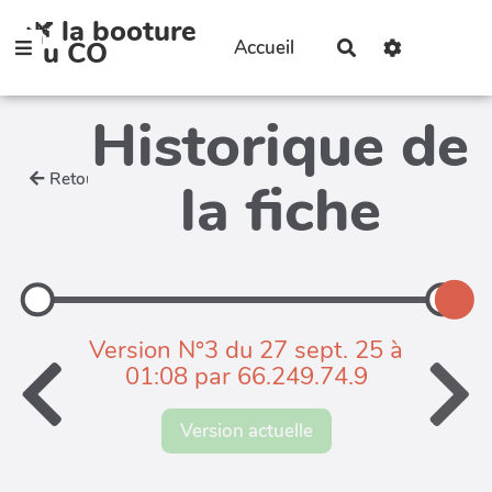
🌿 la booture
Aller au contenu principal
du CO
Accueil
Rechercher
Historique de
Retour
la fiche
Version N°3 du 27 sept. 25 à
01:08 par 66.249.74.9
Version actuelle