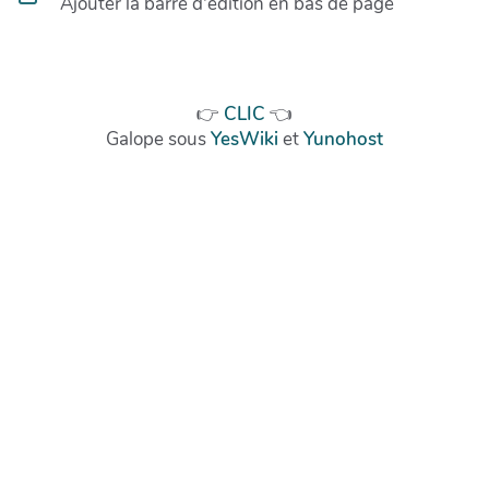
Ajouter la barre d'édition en bas de page
👉
CLIC
👈
Galope sous
YesWiki
et
Yunohost